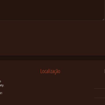
Localização
o
aty.
41