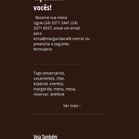
vocês!
Reserve sua mesa:
Ligue (24) 3371 2441 (24)
3371 6037, envie um email
para:
erica@margaridacafe.com.br ou
preencha o seguinte
formulário:
Tags:
aniversários
,
casamentos
,
cfae
,
especial
,
eventos
,
margarida
,
menu
,
mesa
,
reservar
,
telefone
Ver mais ›
Veja Também